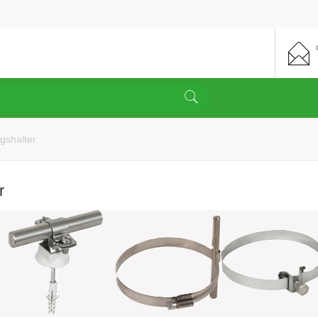
gshalter
r