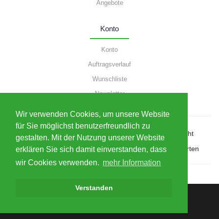
Angebote
Konto
Konto
Auftragsverlauf
Wunschliste
Newsletter
Wir verwenden Cookies, um unsere Website
für Sie möglichst benutzerfreundlich zu
AGB
Impressum
Datenschutz
Widerrufsrecht
gestalten. Mit der Nutzung unserer Website
Katalog
Abholung
Versandkosten
Zahlungsarten
erklären Sie sich damit einverstanden, dass
wir Cookies verwenden.
mehr Information
Verstanden
Powered By
OpenCart
&
OSWorX
Elektro-Shop Lippl © 2026